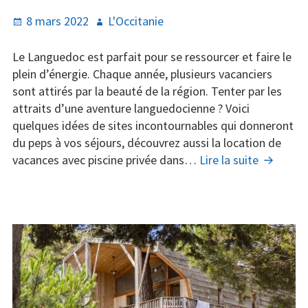
u
l
P
8 mars 2022
A
L'Occitanie
s
a
u
u
e
n
b
t
Le Languedoc est parfait pour se ressourcer et faire le
s
?
l
e
plein d’énergie. Chaque année, plusieurs vacanciers
o
i
u
sont attirés par la beauté de la région. Tenter par les
n
é
r
attraits d’une aventure languedocienne ? Voici
t
l
quelques idées de sites incontournables qui donneront
l
e
du peps à vos séjours, découvrez aussi la location de
e
vacances avec piscine privée dans…
Lire la suite
l
s
e
p
s
l
p
u
l
s
u
g
s
r
b
a
e
n