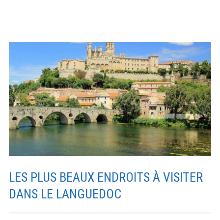
e
t
s
e
h
e
a
n
b
O
i
c
t
c
a
i
n
t
t
a
s
n
d
i
e
e
T
:
LES PLUS BEAUX ENDROITS À VISITER
o
b
DANS LE LANGUEDOC
u
o
l
n
o
p