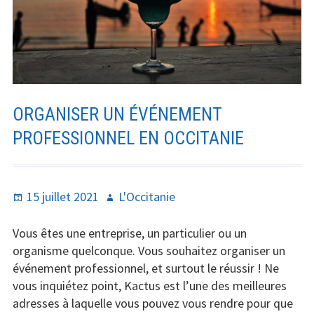
r
e
n
O
c
c
ORGANISER UN ÉVÉNEMENT
i
PROFESSIONNEL EN OCCITANIE
t
a
n
i
P
15 juillet 2021
A
L'Occitanie
e
u
u
?
b
t
Vous êtes une entreprise, un particulier ou un
l
e
organisme quelconque. Vous souhaitez organiser un
i
u
événement professionnel, et surtout le réussir ! Ne
é
r
vous inquiétez point, Kactus est l’une des meilleures
l
adresses à laquelle vous pouvez vous rendre pour que