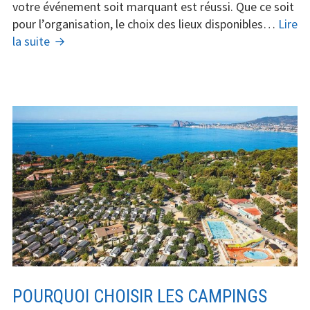
e
votre événement soit marquant est réussi. Que ce soit
pour l’organisation, le choix des lieux disponibles…
Lire
la suite
O
r
g
a
n
i
s
e
r
u
n
é
v
é
n
POURQUOI CHOISIR LES CAMPINGS
e