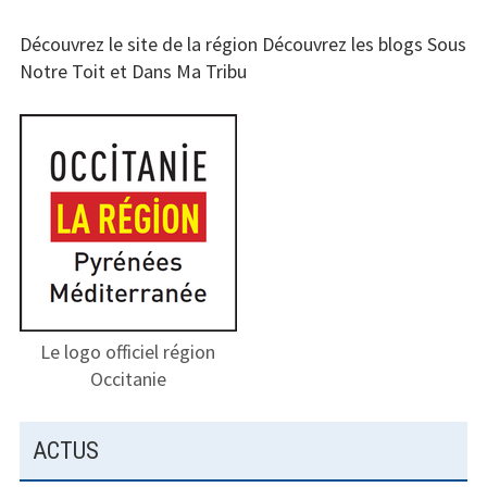
A
Découvrez le site de la région
Découvrez les blogs
Sous
L
Notre Toit
et
Dans Ma Tribu
E
P
R
I
N
C
I
P
Le logo officiel région
Occitanie
A
L
ACTUS
E