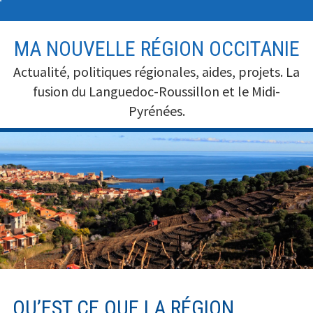
A
MA NOUVELLE RÉGION OCCITANIE
l
l
Actualité, politiques régionales, aides, projets. La
e
fusion du Languedoc-Roussillon et le Midi-
r
Pyrénées.
a
u
c
o
n
t
e
n
u
QU’EST CE QUE LA RÉGION