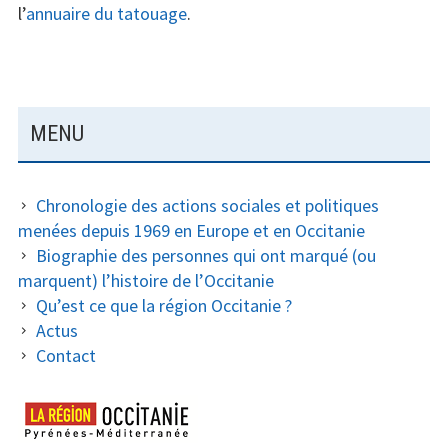
l’
annuaire du tatouage
.
B
MENU
A
R
Chronologie des actions sociales et politiques
R
menées depuis 1969 en Europe et en Occitanie
Biographie des personnes qui ont marqué (ou
E
marquent) l’histoire de l’Occitanie
L
Qu’est ce que la région Occitanie ?
A
Actus
Contact
T
É
R