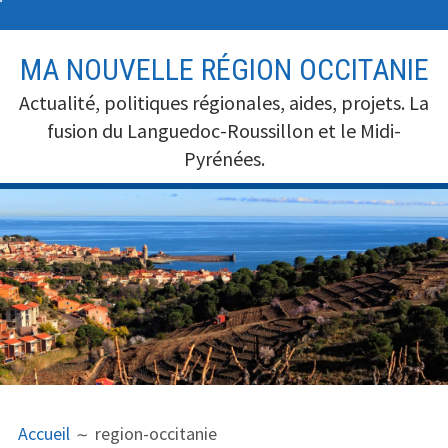
A
MA NOUVELLE RÉGION OCCITANIE
l
l
Actualité, politiques régionales, aides, projets. La
e
fusion du Languedoc-Roussillon et le Midi-
r
Pyrénées.
a
u
c
o
n
t
e
n
u
F
Accueil
region-occitanie
I