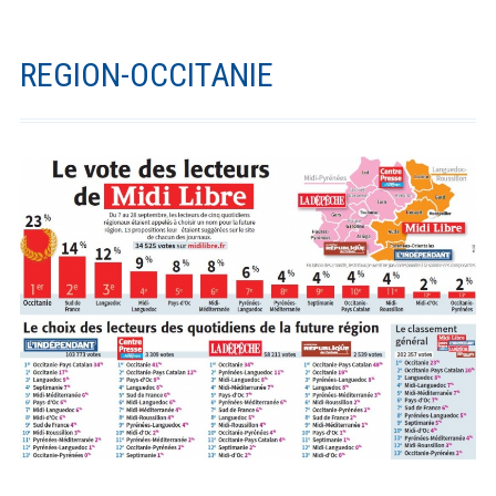
L
D
REGION-OCCITANIE
'
A
R
I
A
N
E